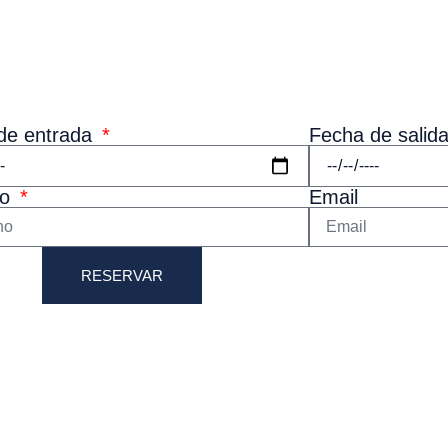
de entrada
Fecha de salid
no
Email
RESERVAR